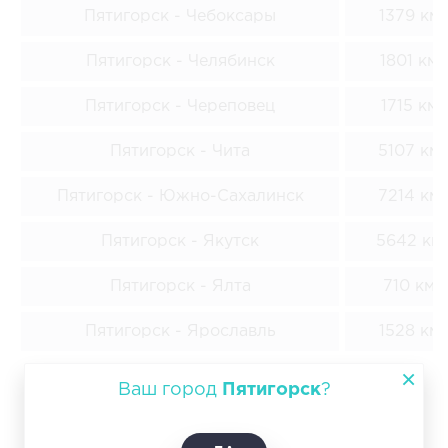
Пятигорск - Чебоксары
1379 км
Пятигорск - Челябинск
1801 км
Пятигорск - Череповец
1715 км
Пятигорск - Чита
5107 км
Пятигорск - Южно-Сахалинск
7214 км
Пятигорск - Якутск
5642 км
Пятигорск - Ялта
710 км
Пятигорск - Ярославль
1528 км
*ЦЕНЫ ОРИЕНТИРОВОЧНЫЕ. ПРЕДЛОЖЕНИЕ НЕ
Ваш город
Пятигорск
?
ЯВЛЯЕТСЯ ПУБЛИЧНОЙ ОФЕРТОЙ