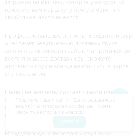
загружен на машину, которая уже едет по
нужному вам маршруту при условии, что
свободное место имеется.
Профессиональные логисты и водители фур
обеспечат безупречную доставку груза,
лишая вас множества забот. На протяжении
всего процесса доставки вы сможете
отследить груз и всегда находиться в курсе
его состояния.
Наши специалисты составят такой маршрут
следования, который позволит максимально
Пользуясь нашим сайтом, Вы соглашаетесь с
тем, что мы используем cookies. Вы можете
быстро и без лишних расходов доставить
изменить настройки в браузере.
груз в любой город России.
Согласен
⁠Междугородние перевозки грузов на